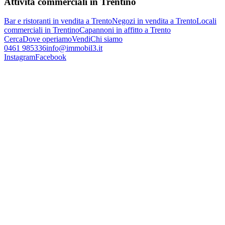
Attività commerciali in Trentino
Bar e ristoranti in vendita a Trento
Negozi in vendita a Trento
Locali
commerciali in Trentino
Capannoni in affitto a Trento
Cerca
Dove operiamo
Vendi
Chi siamo
0461 985336
info@immobil3.it
Instagram
Facebook