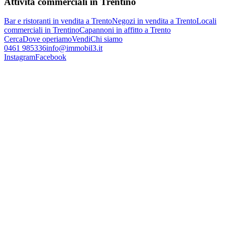
Attività commerciali in Trentino
Bar e ristoranti in vendita a Trento
Negozi in vendita a Trento
Locali
commerciali in Trentino
Capannoni in affitto a Trento
Cerca
Dove operiamo
Vendi
Chi siamo
0461 985336
info@immobil3.it
Instagram
Facebook