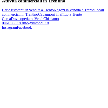
Attività commerciali in Trentino
Bar e ristoranti in vendita a Trento
Negozi in vendita a Trento
Locali
commerciali in Trentino
Capannoni in affitto a Trento
Cerca
Dove operiamo
Vendi
Chi siamo
0461 985336
info@immobil3.it
Instagram
Facebook