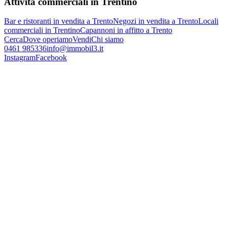
Attività commerciali in Trentino
Bar e ristoranti in vendita a Trento
Negozi in vendita a Trento
Locali
commerciali in Trentino
Capannoni in affitto a Trento
Cerca
Dove operiamo
Vendi
Chi siamo
0461 985336
info@immobil3.it
Instagram
Facebook