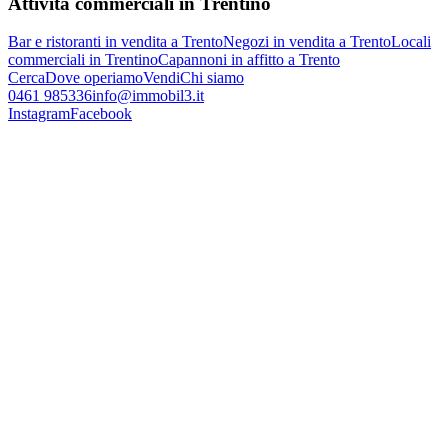
Attività commerciali in Trentino
Bar e ristoranti in vendita a Trento
Negozi in vendita a Trento
Locali
commerciali in Trentino
Capannoni in affitto a Trento
Cerca
Dove operiamo
Vendi
Chi siamo
0461 985336
info@immobil3.it
Instagram
Facebook