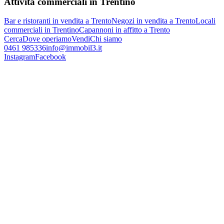
Attività commerciali in Trentino
Bar e ristoranti in vendita a Trento
Negozi in vendita a Trento
Locali
commerciali in Trentino
Capannoni in affitto a Trento
Cerca
Dove operiamo
Vendi
Chi siamo
0461 985336
info@immobil3.it
Instagram
Facebook