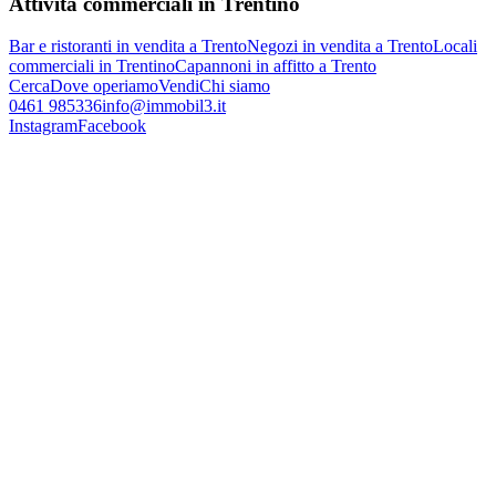
Attività commerciali in Trentino
Bar e ristoranti in vendita a Trento
Negozi in vendita a Trento
Locali
commerciali in Trentino
Capannoni in affitto a Trento
Cerca
Dove operiamo
Vendi
Chi siamo
0461 985336
info@immobil3.it
Instagram
Facebook