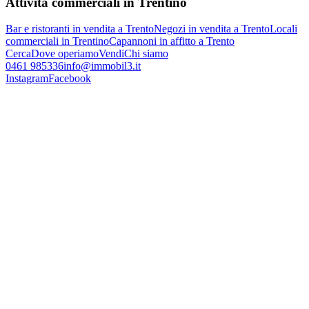
Attività commerciali in Trentino
Bar e ristoranti in vendita a Trento
Negozi in vendita a Trento
Locali
commerciali in Trentino
Capannoni in affitto a Trento
Cerca
Dove operiamo
Vendi
Chi siamo
0461 985336
info@immobil3.it
Instagram
Facebook