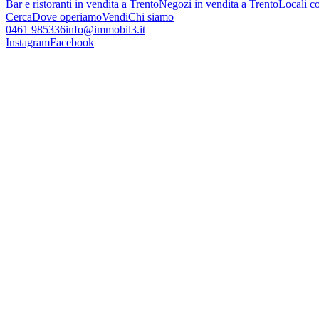
Bar e ristoranti in vendita a Trento
Negozi in vendita a Trento
Locali c
Cerca
Dove operiamo
Vendi
Chi siamo
0461 985336
info@immobil3.it
Instagram
Facebook