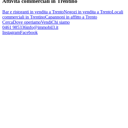
Attività commerciali in Trentino
Bar e ristoranti in vendita a Trento
Negozi in vendita a Trento
Locali
commerciali in Trentino
Capannoni in affitto a Trento
Cerca
Dove operiamo
Vendi
Chi siamo
0461 985336
info@immobil3.it
Instagram
Facebook